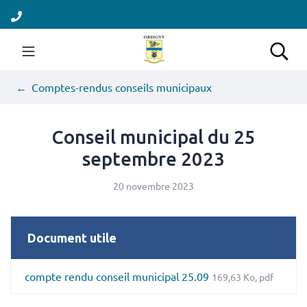
Gestion des traceurs
Aller
au
contenu
Site officiel de la comm
Rec
Comptes-rendus conseils municipaux
Conseil municipal du 25
septembre 2023
20 novembre 2023
Document utile
compte rendu conseil municipal 25.09
169,63
Ko
, pdf